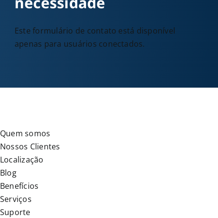
necessidade
Este formulário de contato está disponível
apenas para usuários conectados.
Quem somos
Nossos Clientes
Localização
Blog
Benefícios
Serviços
Suporte